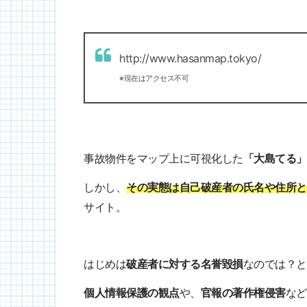
http://www.hasanmap.tokyo/
※現在はアクセス不可
事故物件をマップ上に可視化した
「大島てる」
しかし、
その実態は自己破産者の氏名や住所と
サイト。
はじめは
破産者に対する名誉毀損
なのでは？と
個人情報保護の観点
や、
官報の著作権侵害
など