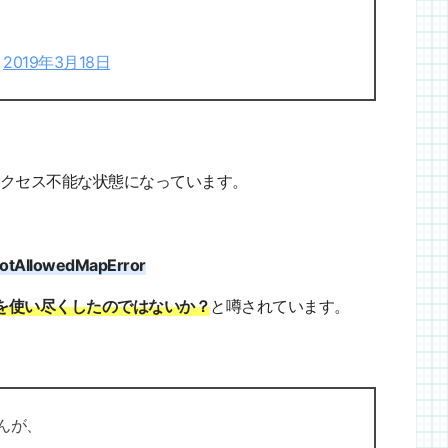
)
2019年3月18日
クセス不能な状態になっています。
rNotAllowedMapError
Iを使い尽くしたのではないか？
と噂されています。
せんが、