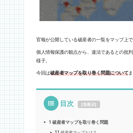
官報が公開している破産者の一覧をマップ上で
個人情報保護の観点から、違法であるとの批判
様子。
今回は
破産者マップを取り巻く問題について
ま
目次
[
非表示
]
1
破産者マップを取り巻く問題
1.1
破産者マップとは？