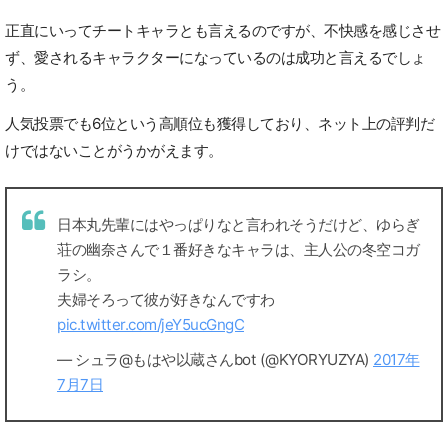
正直にいってチートキャラとも言えるのですが、不快感を感じさせ
ず、愛されるキャラクターになっているのは成功と言えるでしょ
う。
人気投票でも6位という高順位も獲得しており、ネット上の評判だ
けではないことがうかがえます。
日本丸先輩にはやっぱりなと言われそうだけど、ゆらぎ
荘の幽奈さんで１番好きなキャラは、主人公の冬空コガ
ラシ。
夫婦そろって彼が好きなんですわ
pic.twitter.com/jeY5ucGngC
— シュラ@もはや以蔵さんbot (@KYORYUZYA)
2017年
7月7日