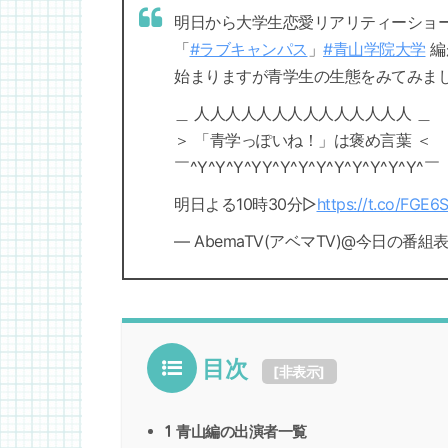
明日から大学生恋愛リアリティーショ
「
#ラブキャンパス
」
#青山学院大学
編
始まりますが青学生の生態をみてみま
＿ 人人人人人人人人人人人人人人 ＿
＞ 「青学っぽいね！」は褒め言葉 ＜
￣^Y^Y^Y^YY^Y^Y^Y^Y^Y^Y^Y^Y^￣
明日よる10時30分▷
https://t.co/FGE
— AbemaTV(アベマTV)@今日の番組表か
目次
[
非表示
]
1
青山編の出演者一覧