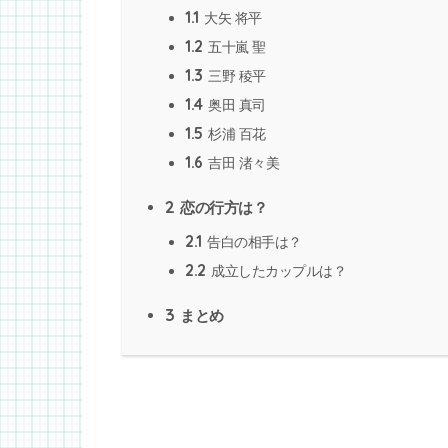
1.1
大矢 将平
1.2
五十嵐 聖
1.3
三野 稜平
1.4
奥田 真司
1.5
杉浦 百花
1.6
吉田 渚々美
2
恋の行方は？
2.1
告白の相手は？
2.2
成立したカップルは？
3
まとめ