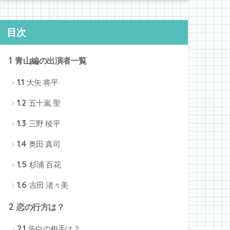
目次
1
青山編の出演者一覧
1.1
大矢 将平
1.2
五十嵐 聖
1.3
三野 稜平
1.4
奥田 真司
1.5
杉浦 百花
1.6
吉田 渚々美
2
恋の行方は？
2.1
告白の相手は？