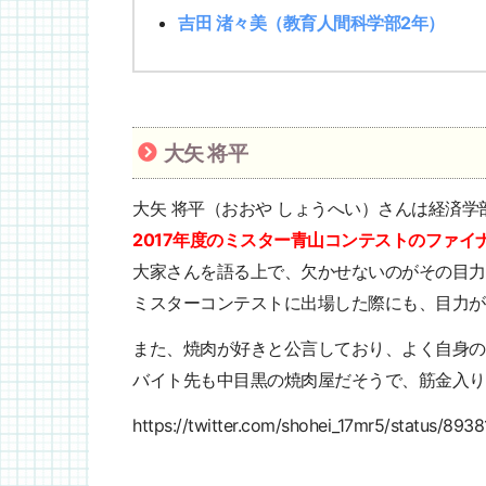
吉田 渚々美（教育人間科学部2年）
大矢 将平
大矢 将平（おおや しょうへい）さんは経済学
2017年度のミスター青山コンテストのファイ
大家さんを語る上で、欠かせないのがその目力
ミスターコンテストに出場した際にも、目力が
また、焼肉が好きと公言しており、よく自身の
バイト先も中目黒の焼肉屋だそうで、筋金入り
https://twitter.com/shohei_17mr5/status/89