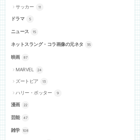
サッカー
11
ドラマ
5
ニュース
15
ネットスラング・コラ画像の元ネタ
35
映画
87
MARVEL
24
ズートピア
13
ハリー・ポッター
9
漫画
22
芸能
47
雑学
108