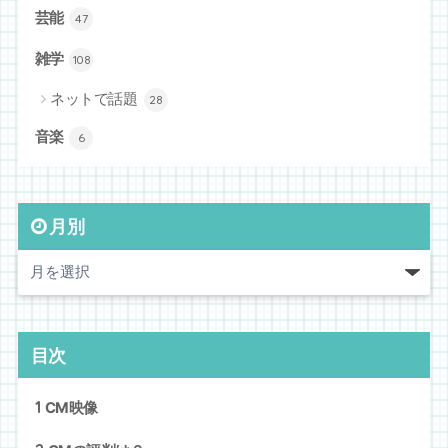
芸能
47
雑学
108
ネットで話題
28
音楽
6
月別
目次
1
CM映像