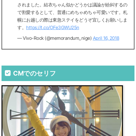
されました。結衣ちゃん似かどうかは議論が紛糾するの
で割愛するとして、普通にめちゃめちゃ可愛いです。札
幌にお越しの際は東急ステイをどうぞ宜しくお願いしま
す。
https://t.co/OFe3GWU25n
— Vivo-Rock (@memorandum_nige)
April 16, 2018
CMでのセリフ