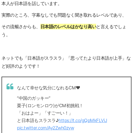
本人が日本語を話しています。
実際のところ、字幕なしでも問題なく聞き取れるレベルであり、
その流暢さからも、
日本語のレベルはかなり高い
と言えるでしょ
う。
ネットでも「日本語がスラスラ」「思ってたより日本語が上手」な
ど好評のようです！
なんて幸せな気分になれるCM♥️
“中国のガッキー”
栗子(ロンモンロウ)がCM初挑戦！
「おはよー」「すごーい！」
と日本語もスラスラ♪
https://t.co/gQpMkFLViJ
pic.twitter.com/Ay2Zwh0zyw