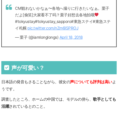
CM観れないかなぁ〜各地へ撮りに行きたいなぁ。栗子
だよ[偷笑]大家看不了吗？栗子好想去各地拍哦
#tokyustay#tokyustay_sapporo#東急ステイ#東急ステ
イ札幌
pic.twitter.com/nZm6ISPROJ
— 栗子 (@iamlonglongs)
April 18, 2018
声が可愛い？
日本語の発音もさることながら、彼女の
声についても評判は高い
よ
うです。
調査したところ、ホームの中国では、モデルの傍ら、
歌手としても
活躍
されているとのこと。