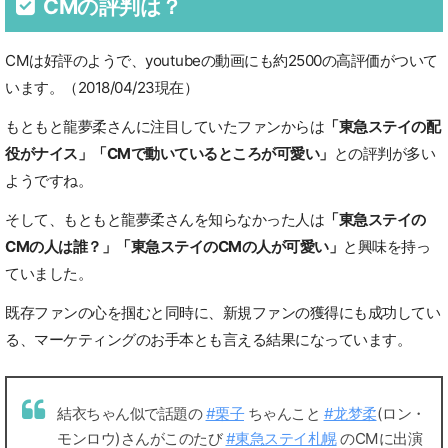
CMの評判は？
CMは好評のようで、youtubeの動画にも約2500の高評価がついて
います。（2018/04/23現在）
もともと龍夢柔さんに注目していたファンからは
「東急ステイの配
役がナイス」「CMで動いているところが可愛い」
との評判が多い
ようですね。
そして、もともと龍夢柔さんを知らなかった人は
「東急ステイの
CMの人は誰？」「東急ステイのCMの人が可愛い」
と興味を持っ
ていました。
既存ファンの心を掴むと同時に、新規ファンの獲得にも成功してい
る、マーケティングのお手本とも言える結果になっています。
結衣ちゃん似で話題の
#栗子
ちゃんこと
#龙梦柔
(ロン・
モンロウ)さんがこのたび
#東急ステイ札幌
のCMに出演